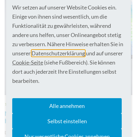
Wir setzen auf unserer Website Cookies ein.
Einige von ihnen sind wesentlich, um die
Funktionalität zu gewährleisten, während
andere uns helfen, unser Onlineangebot stetig
zu verbessern. Nähere Hinweise erhalten Sie in
unserer
Datenschutzerklärung
und auf unserer
Cookie-Seite
(siehe Fußbereich). Sie können
dort auch jederzeit Ihre Einstellungen selbst
bearbeiten.
12.09.2024
Alle annehmen
Neuer Top-Mediziner im Bocholter
Krankenhaus
Selbst einstellen
Dr. Özkan Kalem, Chefarzt der III. Medizinischen Klinik -
Nur wesentliche Cookies annehmen