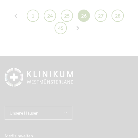
1
24
25
26
27
28
45
Unsere Häuser
Medizinwelten