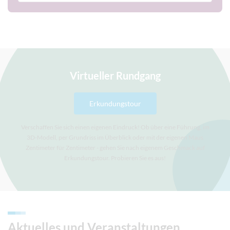
Virtueller Rundgang
Erkundungstour
Verschaffen Sie sich einen eigenen Eindruck! Ob über eine Führung, im
3D-Modell, per Grundriss im Überblick oder mit der eigenen Maus
Zentimeter für Zentimeter - gehen Sie nach eigenem Geschmack auf
Erkundungstour. Probieren Sie es aus!
Aktuelles und Veranstaltungen