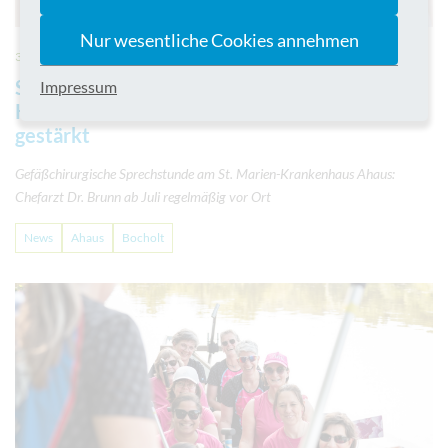
Nur wesentliche Cookies annehmen
31.07.2026
Standortübergreifende Zusammenarbeit im
Impressum
Klinikum Westmünsterland wird weiter
gestärkt
Gefäßchirurgische Sprechstunde am St. Marien-Krankenhaus Ahaus:
Chefarzt Dr. Brunn ab Juli regelmäßig vor Ort
News
Ahaus
Bocholt