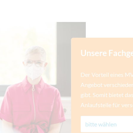
Unsere Fachg
Der Vorteil eines MV
Angebot verschieden
gibt. Somit bietet d
Anlaufstelle für ver
bitte wählen