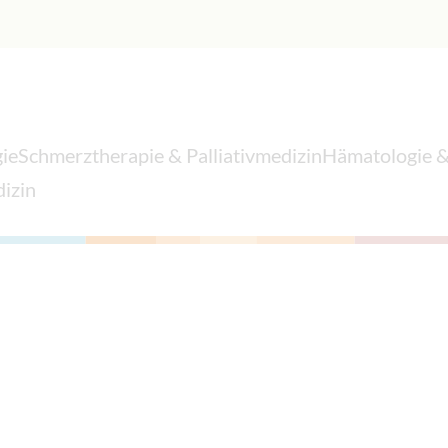
ie
Schmerztherapie & Palliativmedizin
Hämatologie &
izin