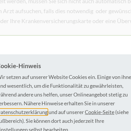
t werden, müssen Sie sich nicht auch automatisch be
n Arzt aufsuchen, falls dies notwendig oder gewünscht
weder Ihre Krankenversicherungskarte oder eine Übe
ookie-Hinweis
ir setzen auf unserer Website Cookies ein. Einige von ihn
ind wesentlich, um die Funktionalität zu gewährleisten,
ährend andere uns helfen, unser Onlineangebot stetig zu
erbessern. Nähere Hinweise erhalten Sie in unserer
atenschutzerklärung
und auf unserer
Cookie-Seite
(siehe
ußbereich). Sie können dort auch jederzeit Ihre
instellungen selbst bearbeiten.