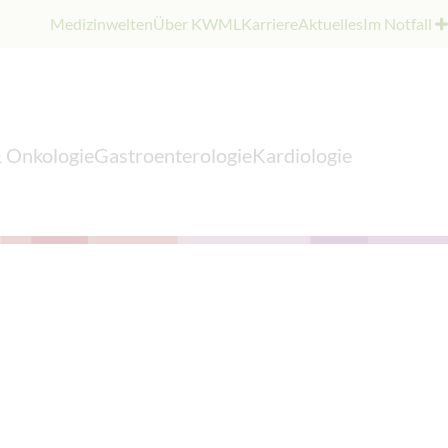
Medizinwelten
Über KWML
Karriere
Aktuelles
Im Notfall
 Onkologie
Gastroenterologie
Kardiologie