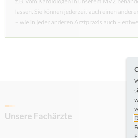
z.B. vom Kardiologen in unserem MVZ behandel
lassen. Sie können jederzeit auch einen andere
– wie in jeder anderen Arztpraxis auch – ent
C
W
s
w
v
Unsere Fachärzte
D
F
E