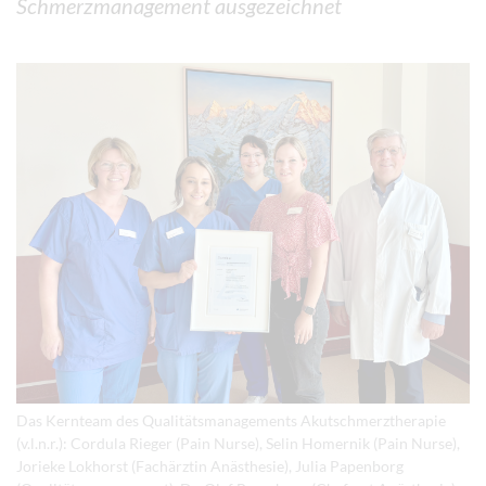
Schmerzmanagement ausgezeichnet
Das Kernteam des Qualitätsmanagements Akutschmerztherapie
(v.l.n.r.): Cordula Rieger (Pain Nurse), Selin Homernik (Pain Nurse),
Jorieke Lokhorst (Fachärztin Anästhesie), Julia Papenborg