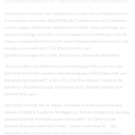
(Qualitätsmanagement), Dr. Olaf Baumhove (Chefarzt Anästhesie).
Schmerzen sind einer der häufigsten Gründe, warum Menschen ins
Krankenhaus kommen. Rund 80% der Patientinnen und Patienten
suchen wegen Schmerzen medizinische Hilfe. Umso wichtiger ist
eine zuverlässige, schnelle und wirksame Schmerztherapie. Das St.
Agnes-Hospital Bocholt nimmt diese Aufgabe besonders ernst und
wurde nun erneut vom TÜV Rheinland für sein
Qualitätsmanagement in der Akutschmerztherapie zertifiziert.
„Eine schnelle und effektive Schmerztherapie hilft nicht nur den
Betroffenen direkt, sondern beschleunigt auch die Diagnostik und
Behandlung insgesamt“, erklärt Dr. Olaf Baumhove, Chefarzt der
Klinik für Anästhesiologie, Intensivmedizin, Notfallmedizin und
Schmerztherapie.
Seit 2010 verfolgt das St. Agnes-Hospital eine strukturierte und
wissenschaftlich fundierte Strategie zur Schmerzlinderung, die über
die gesetzlichen Anforderungen hinausgeht. Im Zentrum der
Schmerztherapie steht das Motto: „Never more than 4“ – das
bedeutet, dass Schmerzen bei allen Patientinnen und Patienten