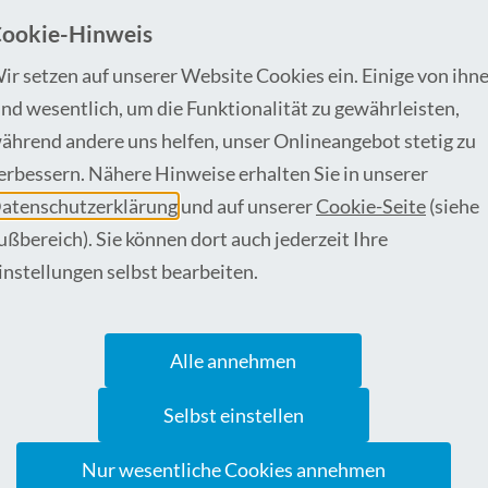
ookie-Hinweis
ir setzen auf unserer Website Cookies ein. Einige von ihn
ind wesentlich, um die Funktionalität zu gewährleisten,
ährend andere uns helfen, unser Onlineangebot stetig zu
erbessern. Nähere Hinweise erhalten Sie in unserer
atenschutzerklärung
und auf unserer
Cookie-Seite
(siehe
ußbereich). Sie können dort auch jederzeit Ihre
instellungen selbst bearbeiten.
n Büngeler seinen Vorgänger mit anerkennenden Wor
barer Leidenschaft für die Gesundheitsversorgung i
Alle annehmen
 umso erfreulicher ist es, dass er dem Gremium weiter
Selbst einstellen
chaftervertreter fand anschließend lobende Worte f
geler bringt umfassende strategische Erfahrung, wi
Nur wesentliche Cookies annehmen