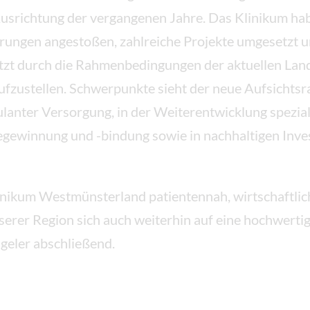
Ausrichtung der vergangenen Jahre. Das Klinikum hab
ungen angestoßen, zahlreiche Projekte umgesetzt und
etzt durch die Rahmenbedingungen der aktuellen La
zustellen. Schwerpunkte sieht der neue Aufsichtsra
anter Versorgung, in der Weiterentwicklung speziali
gewinnung und -bindung sowie in nachhaltigen Invest
Klinikum Westmünsterland patientennah, wirtschaftli
serer Region sich auch weiterhin auf eine hochwerti
geler abschließend.