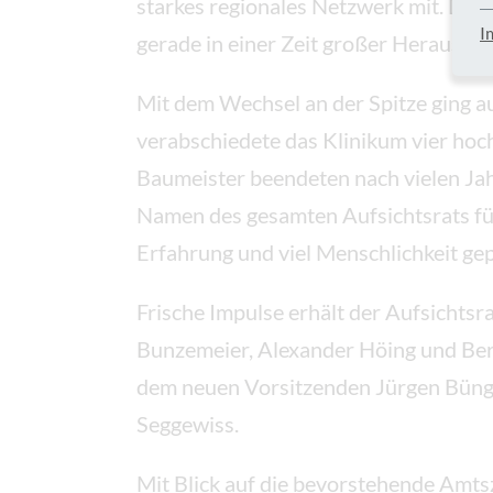
starkes regionales Netzwerk mit. Dass
I
gerade in einer Zeit großer Herausfo
Mit dem Wechsel an der Spitze ging au
verabschiedete das Klinikum vier hoc
Baumeister beendeten nach vielen Jah
Namen des gesamten Aufsichtsrats für
Erfahrung und viel Menschlichkeit gep
Frische Impulse erhält der Aufsichtsr
Bunzemeier, Alexander Höing und Ber
dem neuen Vorsitzenden Jürgen Büngel
Seggewiss.
Mit Blick auf die bevorstehende Amts