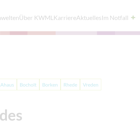
nwelten
Über KWML
Karriere
Aktuelles
Im Notfall
Ahaus
Bocholt
Borken
Rhede
Vreden
 des