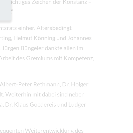
ein wichtiges Zeichen der Konstanz –
and.“
tsrats einher. Altersbedingt
arting, Helmut Könning und Johannes
 Jürgen Büngeler dankte allen im
e Arbeit des Gremiums mit Kompetenz,
. Albert-Peter Rethmann, Dr. Holger
. Weiterhin mit dabei sind neben
a, Dr. Klaus Goedereis und Ludger
nsequenten Weiterentwicklung des