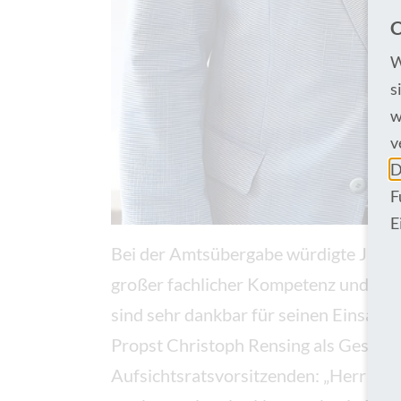
C
W
s
w
v
D
F
E
Bei der Amtsübergabe würdigte Jürge
großer fachlicher Kompetenz und spür
sind sehr dankbar für seinen Einsatz –
Propst Christoph Rensing als Gesells
Aufsichtsratsvorsitzenden: „Herr Bün