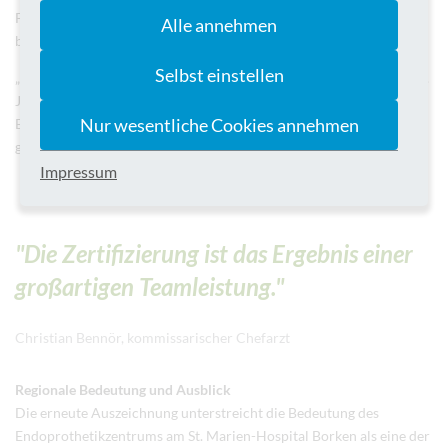
Fachbereiche. Dies wurde von den Auditoren der DGOOC
Alle annehmen
besonders hervorgehoben.
Selbst einstellen
„Die Zertifizierung ist das Ergebnis einer großartigen Teamleistung.
Jeder einzelne Mitarbeitende trägt mit seiner Expertise und seinem
Nur wesentliche Cookies annehmen
Engagement dazu bei, dass sich unsere Patienten bei uns sicher und
gut aufgehoben fühlen,“ betont Bennör weiter.
Impressum
"Die Zertifizierung ist das Ergebnis einer
großartigen Teamleistung."
Christian Bennör, kommissarischer Chefarzt
Regionale Bedeutung und Ausblick
Die erneute Auszeichnung unterstreicht die Bedeutung des
Endoprothetikzentrums am St. Marien-Hospital Borken als eine der