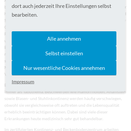
Agnes-Hospital Bocholt und am St. Marien-Hospital Borken
dort auch jederzeit Ihre Einstellungen selbst
betrieben wird. Es erfüllt die umfangreichen Qualitätsstandards der
höchsten Versorgungsstufe zur Komplexbehandlung von Harn- und
bearbeiten.
Stuhlinkontinenz sowie komplexen Beckenbodenerkrankungen. Vor
Ort informieren Dr. Carsten Böing, Chefarzt der Klinik für
Frauenheilkunde und Geburtshilfe am St. Agnes-Hospital Bocholt
Alle annehmen
und Leiter des Kontinenz- und Beckenbodenzentrums, Dr. Markus
Bourry, Chefarzt der Klinik für Allgemein- und Viszeralchirurgie
Selbst einstellen
mit Koloproktologie am St. Marien-Hospital Borken sowie
stellvertretender Leiter des Zentrums, und Manish Kumar
Nur wesentliche Cookies annehmen
Moothoor, Oberarzt der Klinik für Allgemein- und
Viszeralchirurgie mit Koloproktologie.
Impressum
Erkrankungen des Enddarms gelten für viele Betroffene noch
immer als Tabuthema. Beschwerden wie Hämorrhoiden, Analfisteln
sowie Blasen- und Stuhlinkontinenz werden häufig verschwiegen,
obwohl sie vergleichsweise oft auftreten und die Lebensqualität
erheblich beeinträchtigen können. Dabei sind viele dieser
Erkrankungen heute medizinisch sehr gut behandelbar.
Im zertifizierten Kontinenz- und Beckenbodenzentrum arbeiten