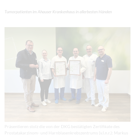
Tumorpatienten im Ahauser Krankenhaus in allerbesten Händen
Präsentieren stolz die von der DKG bestätigten Zertifikate des
Prostatakarzinom- und Harnblasenkrebszentrums (v.l.n.r.): Markus