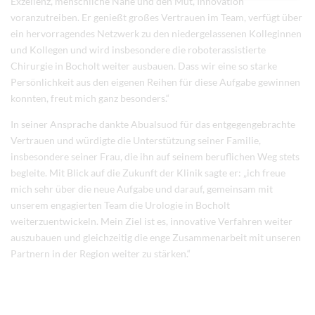
Exzellenz, menschliche Nähe und den Mut, Innovation
voranzutreiben. Er genießt großes Vertrauen im Team, verfügt über
ein hervorragendes Netzwerk zu den niedergelassenen Kolleginnen
und Kollegen und wird insbesondere die roboterassistierte
Chirurgie in Bocholt weiter ausbauen. Dass wir eine so starke
Persönlichkeit aus den eigenen Reihen für diese Aufgabe gewinnen
konnten, freut mich ganz besonders.“
In seiner Ansprache dankte Abualsuod für das entgegengebrachte
Vertrauen und würdigte die Unterstützung seiner Familie,
insbesondere seiner Frau, die ihn auf seinem beruflichen Weg stets
begleite. Mit Blick auf die Zukunft der Klinik sagte er: „ich freue
mich sehr über die neue Aufgabe und darauf, gemeinsam mit
unserem engagierten Team die Urologie in Bocholt
weiterzuentwickeln. Mein Ziel ist es, innovative Verfahren weiter
auszubauen und gleichzeitig die enge Zusammenarbeit mit unseren
Partnern in der Region weiter zu stärken.“