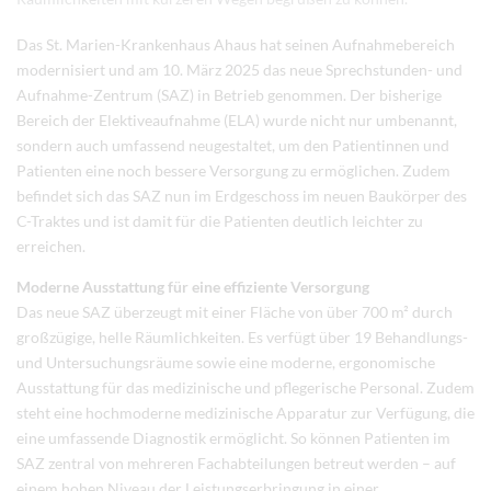
Das St. Marien-Krankenhaus Ahaus hat seinen Aufnahmebereich
modernisiert und am 10. März 2025 das neue Sprechstunden- und
Aufnahme-Zentrum (SAZ) in Betrieb genommen. Der bisherige
Bereich der Elektiveaufnahme (ELA) wurde nicht nur umbenannt,
sondern auch umfassend neugestaltet, um den Patientinnen und
Patienten eine noch bessere Versorgung zu ermöglichen. Zudem
befindet sich das SAZ nun im Erdgeschoss im neuen Baukörper des
C-Traktes und ist damit für die Patienten deutlich leichter zu
erreichen.
Moderne Ausstattung für eine effiziente Versorgung
Das neue SAZ überzeugt mit einer Fläche von über 700 m² durch
großzügige, helle Räumlichkeiten. Es verfügt über 19 Behandlungs-
und Untersuchungsräume sowie eine moderne, ergonomische
Ausstattung für das medizinische und pflegerische Personal. Zudem
steht eine hochmoderne medizinische Apparatur zur Verfügung, die
eine umfassende Diagnostik ermöglicht. So können Patienten im
SAZ zentral von mehreren Fachabteilungen betreut werden – auf
einem hohen Niveau der Leistungserbringung in einer