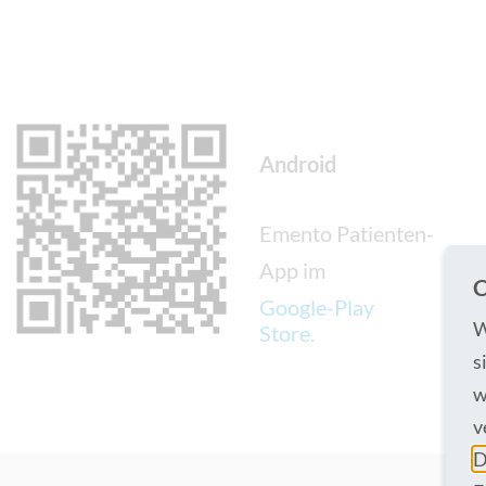
Android
Emento Patienten-
App im
C
Google-Play
W
Store.
s
w
v
D