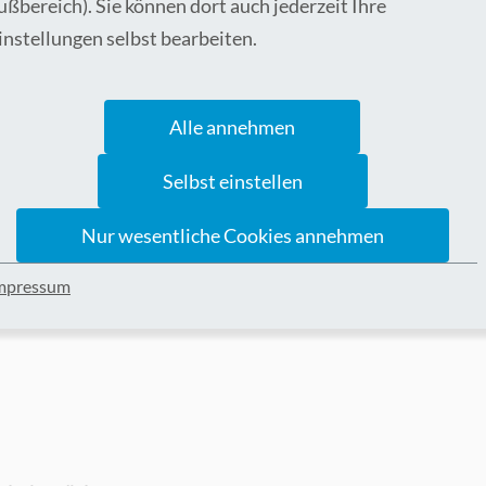
ußbereich). Sie können dort auch jederzeit Ihre
instellungen selbst bearbeiten.
tt
Alle annehmen
Selbst einstellen
 im App Store (Apple) oder Play Store (Android).
Nur wesentliche Cookies annehmen
mpressum
gte Sprache aus.