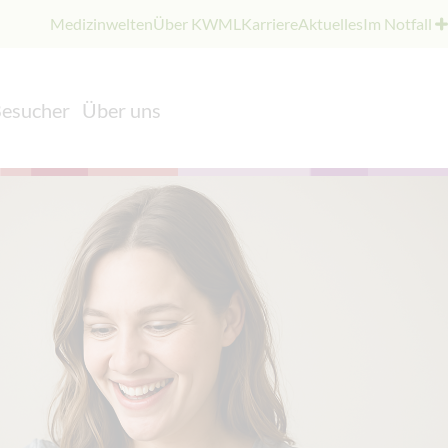
Medizinwelten
Über KWML
Karriere
Aktuelles
Im Notfall
Besucher
Über uns