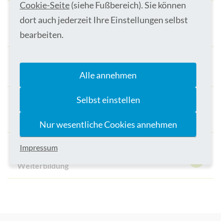
Cookie-Seite
(siehe Fußbereich). Sie können
dort auch jederzeit Ihre Einstellungen selbst
Spezialisierte Intensivstation mit lückenloser
bearbeiten.
Betreuung
Erfahrenes, interdisziplinäres Team
Alle annehmen
Selbst einstellen
Zentrale Notaufnahme mit spezifischen
Abläufen
Nur wesentliche Cookies annehmen
Impressum
Qualitätszirkel und kontinuierliche
Weiterbildung