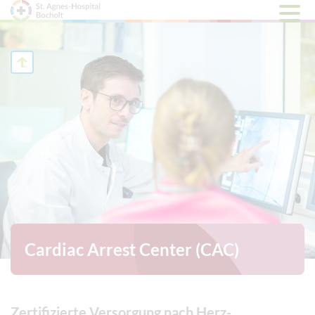
Hauptm
öffnen
Cardiac Arrest Center (CAC)
Zertifizierte Versorgung nach Herz-