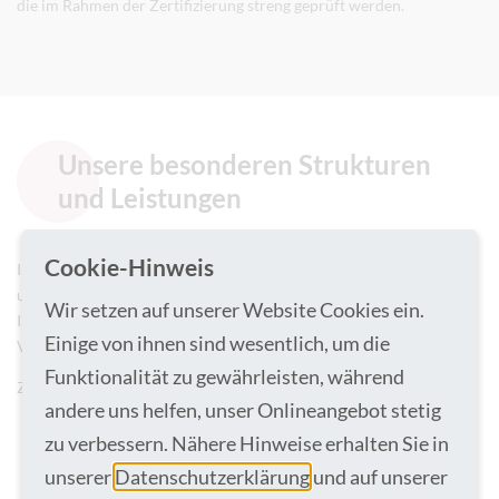
die im Rahmen der Zertifizierung streng geprüft werden.
Unsere besonderen Strukturen
und Leistungen
Cookie-Hinweis
Im St. Agnes-Hospital Bocholt arbeiten die Klinik für Kardiologie
und Elektrophysiologie sowie die Zentrale Notaufnahme und die
Wir setzen auf unserer Website Cookies ein.
Intensivmedizin eng vernetzt zusammen. Gemeinsam stellen sie die
Einige von ihnen sind wesentlich, um die
Versorgung rund um die Uhr sicher.
Funktionalität zu gewährleisten, während
Zu den zertifizierungsrelevanten Strukturen zählen:
andere uns helfen, unser Onlineangebot stetig
zu verbessern. Nähere Hinweise erhalten Sie in
24/7 Verfügbarkeit eines Herzkatheterlabors
unserer
Datenschutzerklärung
und auf unserer