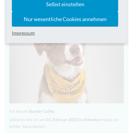
Steckbrief Findus
Selbst einstellen
Nur wesentliche Cookies annehmen
Impressum
Ich bin ein
Border Collie.
Geboren bin ich am
01. Februar 2022 in Attendorn
(also ein
echter Sauerländer).