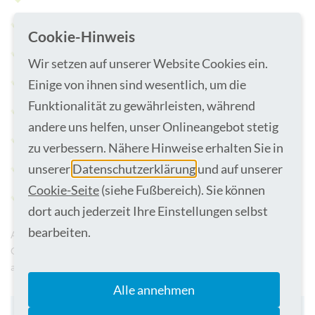
Psychosen
Cookie-Hinweis
Depressionen
Wir setzen auf unserer Website Cookies ein.
Hospitalismus
Einige von ihnen sind wesentlich, um die
Funktionalität zu gewährleisten, während
Konzentrations-/ Gedächtnisstörungen
andere uns helfen, unser Onlineangebot stetig
Antriebsarmut
zu verbessern. Nähere Hinweise erhalten Sie in
unserer
Datenschutzerklärung
und auf unserer
Muskeldystrophien
Cookie-Seite
(siehe Fußbereich). Sie können
Wahrnehmungsstörungen
dort auch jederzeit Ihre Einstellungen selbst
bearbeiten.
Auf persönlichem Wunsch, ärztlicher Anordnung oder auf
Grundlage einer Einzelfallentscheidung kann von der Tiertherapie
abgesehen werden
Alle annehmen