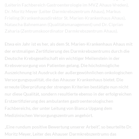
(Leiterin Fachbereich Gastroenterologie im MVZ Ahaus-Vreden),
Dr. Moritz Meyer (Leiter Darmkrebszentrum Ahaus), Markus
Frieling (Krankenhausdirektor St. Marien-Krankenhaus Ahaus),
Natascha Bahnemann (Qualitätsmanagement) und Dr. Ciprian
Zaharia (Zentrumskoordinator Darmkrebszentrum Ahaus).
Etwa ein Jahr ist es her, als dem St. Marien-Krankenhaus Ahaus mit
der erstmaligen Zertifizierung des Darmkrebszentrums durch die
Deutsche Krebsgesellschaft ein wichtiger Meilenstein in der
Krebsversorgung von Patienten gelang. Die höchstmögliche
Auszeichnung ist Ausdruck der außergewöhnlichen onkologischen
Versorgungsqualität, die das Ahauser Krankenhaus bietet. Die
erneute Überprüfung der strengen Kriterien bestätigte nun nicht
nur diese Qualität, sondern resultierte ebenso in der erfolgreichen
Erstzertifizierung des ambulanten gastroenterologischen
Fachbereichs, der unter Leitung von Bianca Upgang dem
Medizinischen Versorgungszentrum angehört.
„Eine rundum positive Bewertung unserer Arbeit“, so beurteilte Dr.
Moritz Meyer, Leiter des Ahauser Darmkrebszentrums das