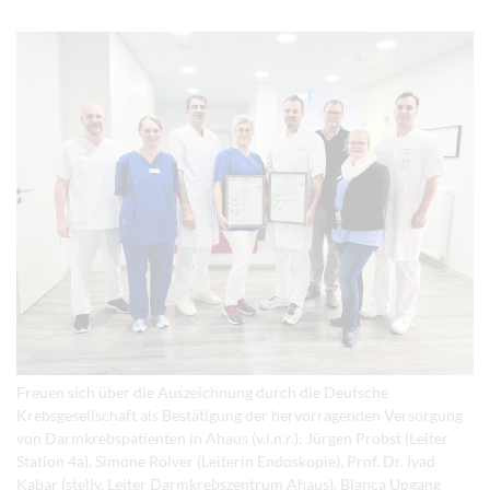
Freuen sich über die Auszeichnung durch die Deutsche
Krebsgesellschaft als Bestätigung der hervorragenden Versorgung
von Darmkrebspatienten in Ahaus (v.l.n.r.): Jürgen Probst (Leiter
Station 4a), Simone Rölver (Leiterin Endoskopie), Prof. Dr. Iyad
Kabar (stellv. Leiter Darmkrebszentrum Ahaus), Bianca Upgang