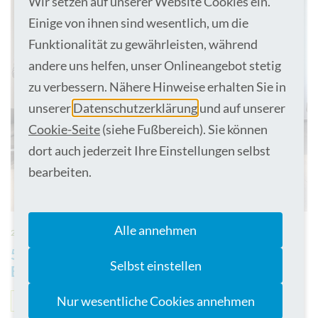
Wir setzen auf unserer Website Cookies ein.
Einige von ihnen sind wesentlich, um die
Funktionalität zu gewährleisten, während
andere uns helfen, unser Onlineangebot stetig
zu verbessern. Nähere Hinweise erhalten Sie in
unserer
Datenschutzerklärung
und auf unserer
Cookie-Seite
(siehe Fußbereich). Sie können
dort auch jederzeit Ihre Einstellungen selbst
bearbeiten.
Alle annehmen
29.07.2026
50 Jahre Campus Ahaus: Einweihung,
Selbst einstellen
Begegnung und ein Blick in die Zukunft
Nur wesentliche Cookies annehmen
News
Ahaus