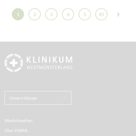
1
2
3
4
5
45
Unsere Häuser
Medizinwelten
Über KWML