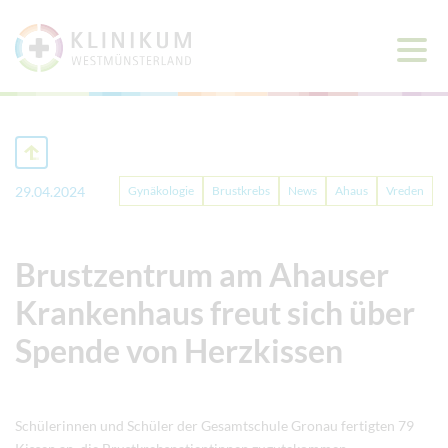
Haup
öffne
29.04.2024
Gynäkologie
Brustkrebs
News
Ahaus
Vreden
Brustzentrum am Ahauser
Krankenhaus freut sich über
Spende von Herzkissen
Schülerinnen und Schüler der Gesamtschule Gronau fertigten 79