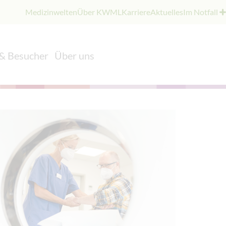
Medizinwelten
Über KWML
Karriere
Aktuelles
Im Notfall
 & Besucher
Über uns