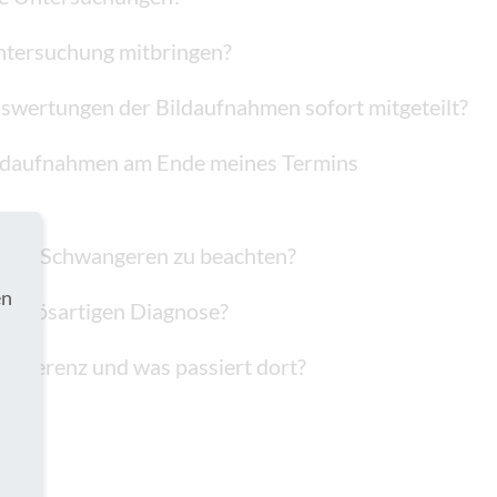
ntersuchung mitbringen?
swertungen der Bildaufnahmen sofort mitgeteilt?
ldaufnahmen am Ende meines Termins
n und Schwangeren zu beachten?
en
ner bösartigen Diagnose?
onferenz und was passiert dort?