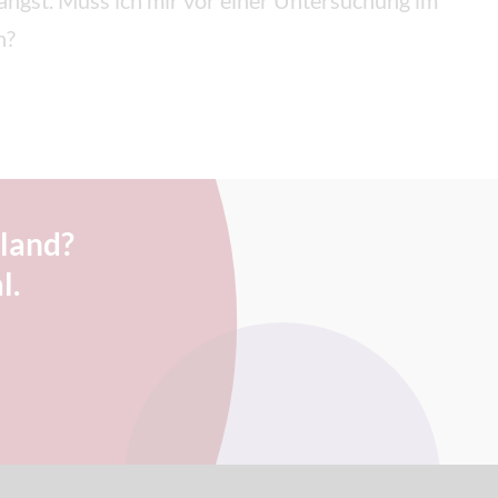
zangst. Muss ich mir vor einer Untersuchung im
n?
land?
l.