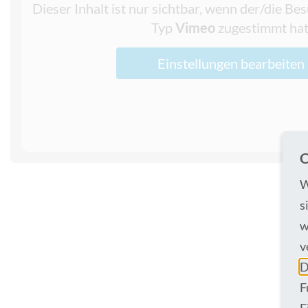
Dieser Inhalt ist nur sichtbar, wenn der/die B
Typ
Vimeo
zugestimmt hat
Einstellungen bearbeiten
C
W
s
w
v
D
F
E