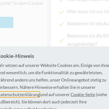
esucher*in dem Cookie
.
Was muss ich zur U
Bekomme ich die Au
Bekomme ich die Bi
ausgehändigt?
ookie-Hinweis
Was ist bei Kinder
ir setzen auf unserer Website Cookies ein. Einige von ihn
Was passiert bei ei
ind wesentlich, um die Funktionalität zu gewährleisten,
ährend andere uns helfen, unser Onlineangebot stetig zu
Was ist die Tumor-K
erbessern. Nähere Hinweise erhalten Sie in unserer
atenschutzerklärung
und auf unserer
Cookie-Seite
(siehe
ußbereich). Sie können dort auch jederzeit Ihre
instellungen selbst bearbeiten.