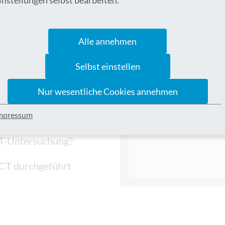
ographen (CT)
Alle annehmen
zum Einsatz?
Selbst einstellen
Dieser Inhalt ist nu
Nur wesentliche Cookies annehmen
?
mpressum
 CT-Untersuchung?
 CT durchgeführt