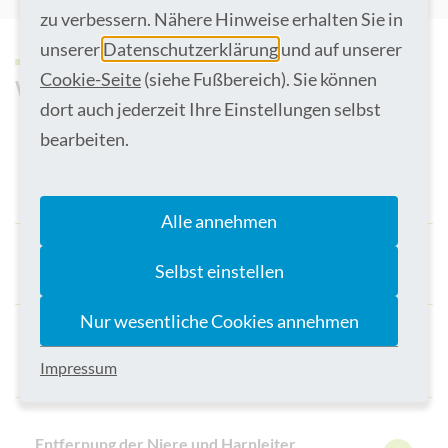
zu verbessern. Nähere Hinweise erhalten Sie in
unserer
Datenschutzerklärung
und auf unserer
Cookie-Seite
(siehe Fußbereich). Sie können
Welche Behandlungen bieten wir an?
dort auch jederzeit Ihre Einstellungen selbst
bearbeiten.
Komplette Prostataentfernung bei
Prostatakrebs
Alle annehmen
Selbst einstellen
Nierentumorentfernung mit Erhalt der Niere
Nur wesentliche Cookies annehmen
Nierenbeckenplastik bei
Impressum
Nierenbeckenabgangsenge
Entfernung der Niere und Harnleiter