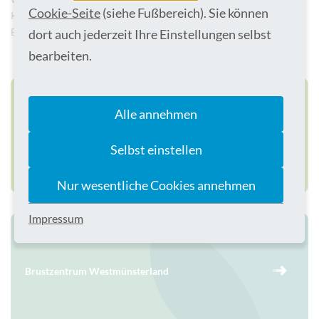
Cookie-Seite
(siehe Fußbereich). Sie können
Krebs frühzeitig diagnostiziert werden und eine angemessene
Behandlung erhalten, um die besten Ergebnisse zu erzielen.
dort auch jederzeit Ihre Einstellungen selbst
bearbeiten.
Alle annehmen
Onkologisches Zentrum Westmünsterland
Selbst einstellen
Nur wesentliche Cookies annehmen
Impressum
Brustzentrum Westmünsterland