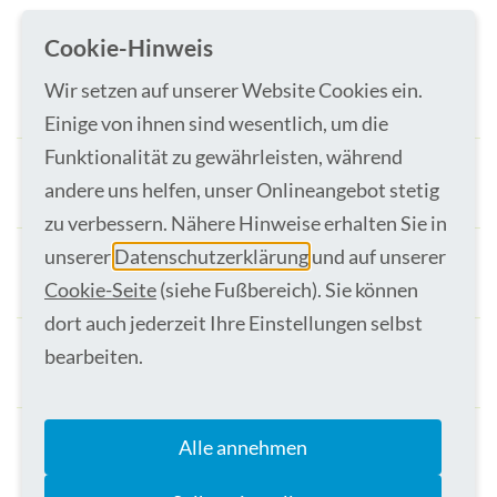
Cookie-Hinweis
Wir setzen auf unserer Website Cookies ein.
Hüftprothese = HTEP
Einige von ihnen sind wesentlich, um die
Funktionalität zu gewährleisten, während
andere uns helfen, unser Onlineangebot stetig
Knieprothese = KTEP
zu verbessern. Nähere Hinweise erhalten Sie in
unserer
Datenschutzerklärung
und auf unserer
Fußchirurgie
Cookie-Seite
(siehe Fußbereich). Sie können
dort auch jederzeit Ihre Einstellungen selbst
bearbeiten.
Korrektur- und Umstellungsoperationen
Alle annehmen
Arthroskopische Operationen