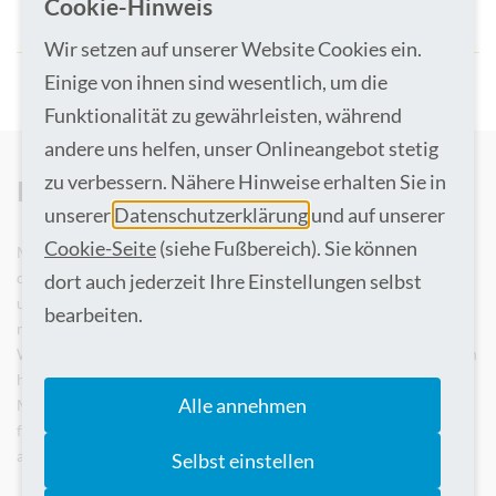
Cookie-Hinweis
Vorstellung, Operation und Nachbehandlung
Wir setzen auf unserer Website Cookies ein.
Einige von ihnen sind wesentlich, um die
Funktionalität zu gewährleisten, während
andere uns helfen, unser Onlineangebot stetig
zu verbessern. Nähere Hinweise erhalten Sie in
Künstliches Kniegelenk
unserer
Datenschutzerklärung
und auf unserer
Cookie-Seite
(siehe Fußbereich). Sie können
Mehr noch als die Hüftprothetik ist die Knieprothetik angepasst an
die individuellen Bedürfnisse der Patienten. Leiden die Patienten
dort auch jederzeit Ihre Einstellungen selbst
unter einem irreparablen Knorpelschaden des Kniegelenkes, hilft
bearbeiten.
manchmal nur noch der Einsatz eines künstlichen Gelenkes.
Während früher immer das gesamte Gelenk ersetzt wurde, kommen
heute sehr individuelle Lösungen bis hin zu sogenannten
Alle annehmen
Miniprothesen in Frage. Auch in der Knieprothetik setzt die Klinik
für Unfallchirurgie, Orthopädie und Wirbelsäulenchirurgie dabei
auf minimalinvasive Verfahren.
Selbst einstellen