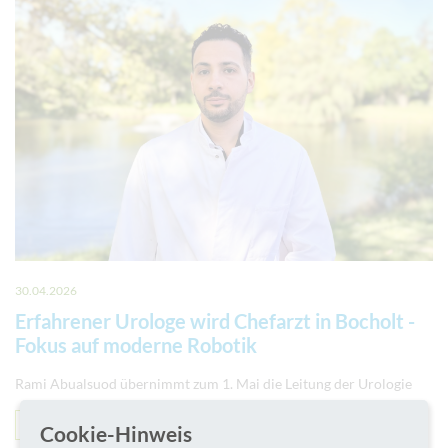
30.04.2026
Erfahrener Urologe wird Chefarzt in Bocholt -
Fokus auf moderne Robotik
Rami Abualsuod übernimmt zum 1. Mai die Leitung der Urologie
News
Bocholt
Cookie-Hinweis