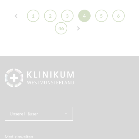
1
2
3
4
5
6
46
Unsere Häuser
Medizinwelten