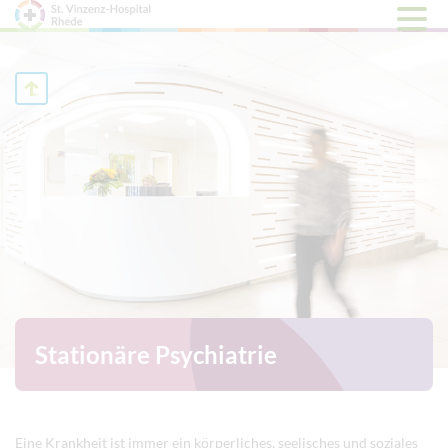
Hauptm
öffnen
Stationäre Psychiatrie
Eine Krankheit ist immer ein körperliches, seelisches und soziales