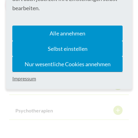
Therapeutische Angebote
bearbeiten.
Alle annehmen
Basistherapien
Selbst einstellen
Somathotherapien
Nur wesentliche Cookies annehmen
Impressum
Gruppentherapien
Psychotherapien