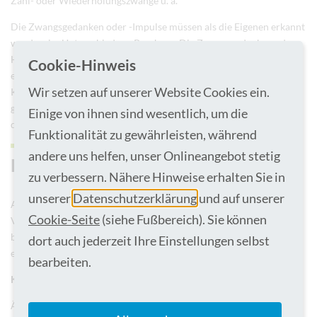
Zähl- oder Wiederholungszwänge u. a.
Die Zwangsgedanken oder -Impulse müssen als die Eigenen erkannt
werden, im Unterschied zur Psychose. Die Zwangsgedanken oder -
Handlungen werden meist als sehr unangenehm und hinderlich
Cookie-Hinweis
empfunden, sie wiederholen sich in sehr störender Weise. Für das
Wir setzen auf unserer Website Cookies ein.
Kriterium einer Erkrankung müssen diese Symptome über einen
gewissen Zeitraum bestehen, und der Betroffene bemüht sich
Einige von ihnen sind wesentlich, um die
diesen Gedanken oder Handlungen Widerstand zu leisten.
Funktionalität zu gewährleisten, während
andere uns helfen, unser Onlineangebot stetig
Behandlung
zu verbessern. Nähere Hinweise erhalten Sie in
unserer
Datenschutzerklärung
und auf unserer
Als Mittel der ersten Wahl wird die sog. Kognitive
Cookie-Seite
(siehe Fußbereich). Sie können
Verhaltenstherapie empfohlen. Medikamente unterstützen, helfen
bei Symptomlinderung, sind auch bei manchen Ausprägungen
dort auch jederzeit Ihre Einstellungen selbst
empfohlen.
bearbeiten.
Kognitive Verhaltenstherapie
Ähnlich wie bei Angsterkrankungen sollte nach körperlicher